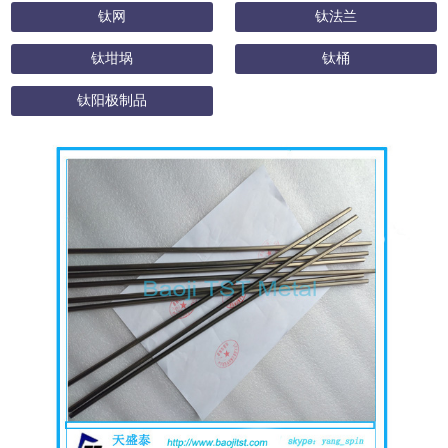
钛网
钛法兰
钛坩埚
钛桶
钛阳极制品