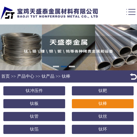
首页
>>
产品中心
>>
钛产品
>>
钛棒
钛冲压件
钛靶
钛板
钛棒
钛管
钛丝
钛箔
钛环