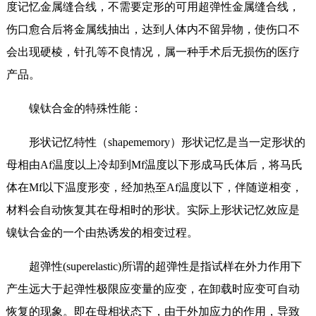
度记忆金属缝合线，不需要定形的可用超弹性金属缝合线，
伤口愈合后将金属线抽出，达到人体内不留异物，使伤口不
会出现硬棱，针孔等不良情况，属一种手术后无损伤的医疗
产品。
镍钛合金的特殊性能：
形状记忆特性（shapememory）形状记忆是当一定形状的
母相由Af温度以上冷却到Mf温度以下形成马氏体后，将马氏
体在Mf以下温度形变，经加热至Af温度以下，伴随逆相变，
材料会自动恢复其在母相时的形状。实际上形状记忆效应是
镍钛合金的一个由热诱发的相变过程。
超弹性(superelastic)所谓的超弹性是指试样在外力作用下
产生远大于起弹性极限应变量的应变，在卸载时应变可自动
恢复的现象。即在母相状态下，由于外加应力的作用，导致