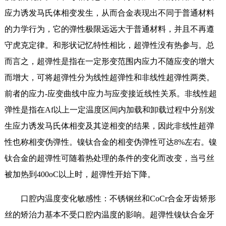
应力诱发马氏体相变发生，从而合金表现出不同于普通材料
的力学行为，它的弹性极限远远大于普通材料，并且不再遵
守虎克定律。和形状记忆特性相比，超弹性没有热参与。总
而言之，超弹性是指在一定形变范围内应力不随应变的增大
而增大，可将超弹性分为线性超弹性和非线性超弹性两类。
前者的应力-应变曲线中应力与应变接近线性关系。非线性超
弹性是指在Af以上一定温度区间内加载和卸载过程中分别发
生应力诱发马氏体相变及其逆相变的结果，因此非线性超弹
性也称相变伪弹性。镍钛合金的相变伪弹性可达8%左右。镍
钛合金的超弹性可随着热处理的条件的变化而改变，当弓丝
被加热到400oC以上时，超弹性开始下降。
口腔内温度变化敏感性：不锈钢丝和CoCr合金牙齿矫形
丝的矫治力基本不受口腔内温度的影响。超弹性镍钛合金牙